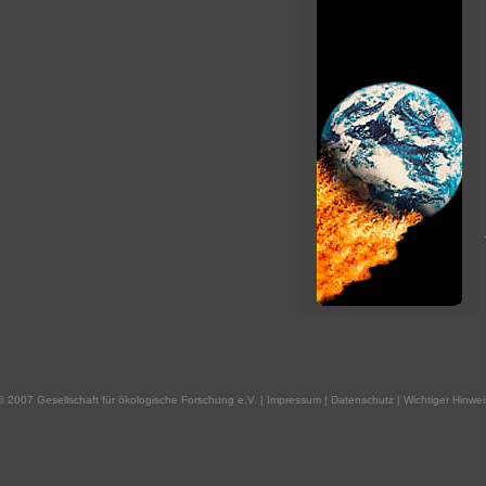
© 2007
Gesellschaft für ökologische Forschung e.V.
|
Impressum
|
Datenschutz
|
Wichtiger Hinwei