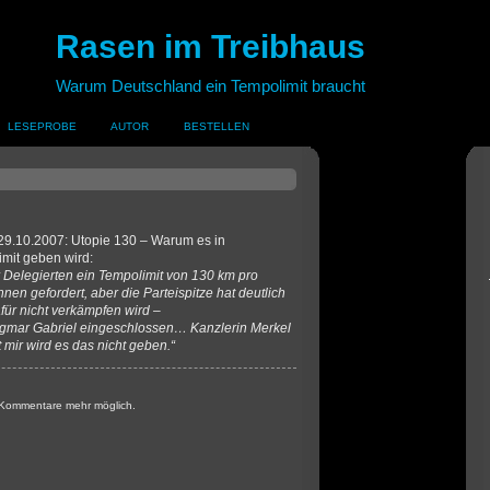
Rasen im Treibhaus
Warum Deutschland ein Tempolimit braucht
LESEPROBE
AUTOR
BESTELLEN
29.10.2007: Utopie 130 – Warum es in
mit geben wird:
r Delegierten ein Tempolimit von 130 km pro
nen gefordert, aber die Parteispitze hat deutlich
für nicht verkämpfen wird –
gmar Gabriel eingeschlossen… Kanzlerin Merkel
t mir wird es das nicht geben.“
 Kommentare mehr möglich.