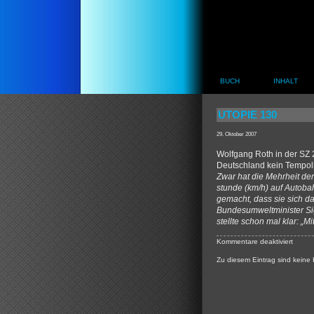
BUCH
INHALT
UTOPIE 130
29. Oktober 2007
Wolfgang Roth in der SZ 
Deutschland kein Tempoli
Zwar hat die Mehrheit de
stunde (km/h) auf Autobah
gemacht, dass sie sich da
Bundesumweltminister Si
stellte schon mal klar: „Mi
für
Kommentare deaktiviert
Utopie
Zu diesem Eintrag sind keine
130