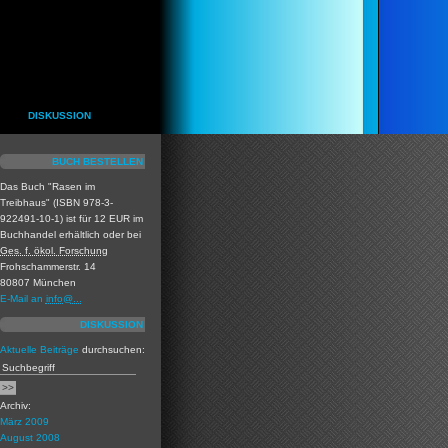
DISKUSSION
BUCH BESTELLEN
Das Buch "Rasen im
Treibhaus" (ISBN 978-3-
922491-10-1) ist für 12 EUR im
Buchhandel erhältlich oder bei
Ges. f. ökol. Forschung
Frohschammerstr. 14
80807 München
E-Mail an
info@...
DISKUSSION
Aktuelle Beiträge
durchsuchen:
Archiv:
März 2009
August 2008