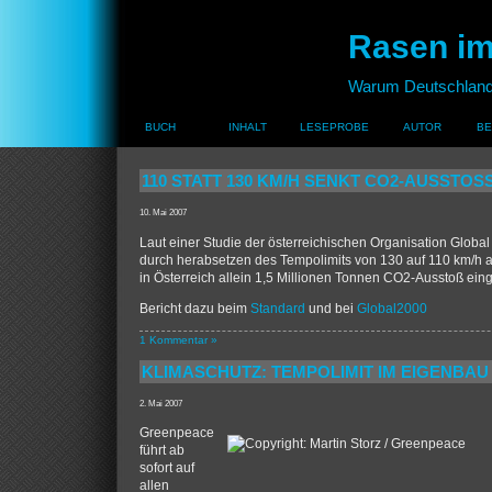
Rasen im
Warum Deutschland 
BUCH
INHALT
LESEPROBE
AUTOR
BE
110 STATT 130 KM/H SENKT CO2-AUSSTOS
10. Mai 2007
Laut einer Studie der österreichischen Organisation Globa
durch herabsetzen des Tempolimits von 130 auf 110 km/h 
in Österreich allein 1,5 Millionen Tonnen CO2-Ausstoß ein
Bericht dazu beim
Standard
und bei
Global2000
1 Kommentar »
KLIMASCHUTZ: TEMPOLIMIT IM EIGENBAU
2. Mai 2007
Greenpeace
führt ab
sofort auf
allen