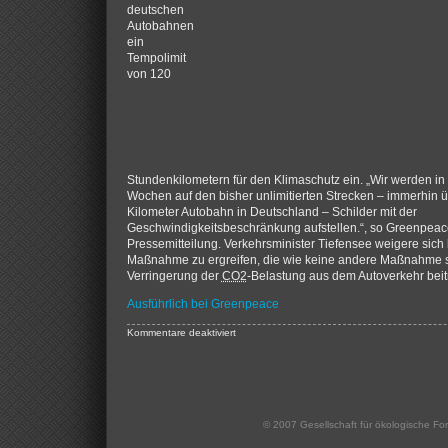
deutschen
Autobahnen
ein
Tempolimit
von 120
Stundenkilometern für den Klimaschutz ein. „Wir werden i
Wochen auf den bisher unlimitierten Strecken – immerhin 
Kilometer Autobahn in Deutschland – Schilder mit der
Geschwindigkeitsbeschränkung aufstellen.“, so Greenpeace
Pressemitteilung. Verkehrsminister Tiefensee weigere sich 
Maßnahme zu ergreifen, die wie keine andere Maßnahme so
Verringerung der
CO2
-Belastung aus dem Autoverkehr beit
Ausführlich bei Greenpeace
für
Kommentare deaktiviert
Klimaschutz:
Tempolimit
im
Eigenbau
© 2007
Gesellschaft für ökologische Fo