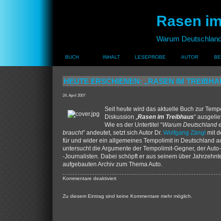
Rasen im
Warum Deutschland 
BUCH
INHALT
LESEPROBE
AUTOR
BE
HEUTE ERSCHIENEN: „RASEN IM TREIBHA
24. April 2007
Seit heute wird das aktuelle Buch zur Tempo
Diskussion „
Rasen im Treibhaus
“ ausgelief
Wie es der Untertitel “
Warum Deutschland e
braucht
” andeutet, setzt sich Autor Dr.
Wolfgang Zängl
mit d
für und wider ein allgemeines Tempolimit in Deutschland a
untersucht die Argumente der Tempolimit-Gegner, der Auto
-Journalisten. Dabei schöpft er aus seinem über Jahrzehn
aufgebauten Archiv zum Thema Auto.
für
Kommentare deaktiviert
Heute
erschienen:
Zu diesem Eintrag sind keine Kommentare mehr möglich.
„Rasen
im
Treibhaus“